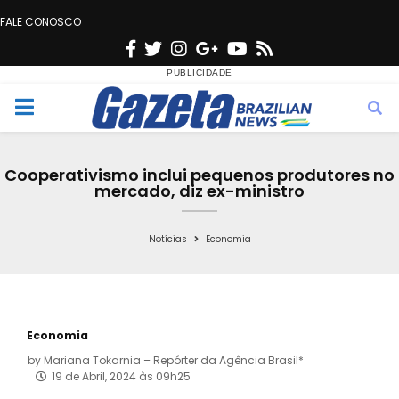
FALE CONOSCO
F
T
I
G
Y
R
a
w
n
o
o
s
c
i
s
o
u
s
M
e
t
t
g
t
e
b
t
a
l
u
Cooperativismo inclui pequenos produtores no
o
e
g
e
b
mercado, diz ex-ministro
n
o
r
r
e
k
a
Notícias
Economia
u
m
Economia
by
Mariana Tokarnia – Repórter da Agência Brasil*
19 de Abril, 2024 às 09h25