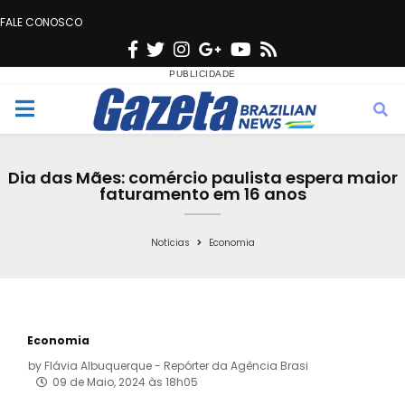
FALE CONOSCO
F
T
I
G
Y
R
a
w
n
o
o
s
c
i
s
o
u
s
M
e
t
t
g
t
e
b
t
a
l
u
Dia das Mães: comércio paulista espera maior
o
e
g
e
b
faturamento em 16 anos
n
o
r
r
e
k
a
Notícias
Economia
u
m
Economia
by
Flávia Albuquerque - Repórter da Agência Brasi
09 de Maio, 2024 às 18h05