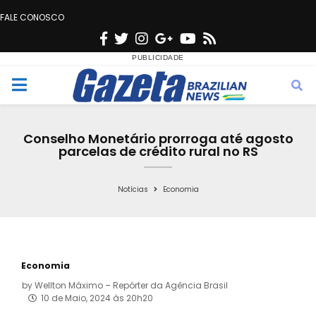
FALE CONOSCO
F
T
I
G
Y
R
a
w
n
o
o
s
c
i
s
o
u
s
M
e
t
t
g
t
e
b
t
a
l
u
Conselho Monetário prorroga até agosto
o
e
g
e
b
parcelas de crédito rural no RS
n
o
r
r
e
k
a
Notícias
Economia
u
m
Economia
by
Wellton Máximo – Repórter da Agência Brasil
10 de Maio, 2024 às 20h20