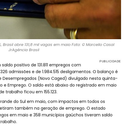
Brasil abre 131,8 mil vagas em maio Foto: © Marcello Casal
JrAgência Brasil
saldo positivo de 131.811 empregos com
16.326 admissões e de 1.984.515 desligamentos. O balanço é
e Desempregados (Novo Caged) divulgado nesta quinta-
lho e Emprego. O saldo está abaixo do registrado em maio
e trabalho ficou em 155.123.
 Grande do Sul em maio, com impactos em todos os
fletiram também na geração de emprego. O estado
regos em maio e 358 municípios gaúchos tiveram saldo
trabalho.