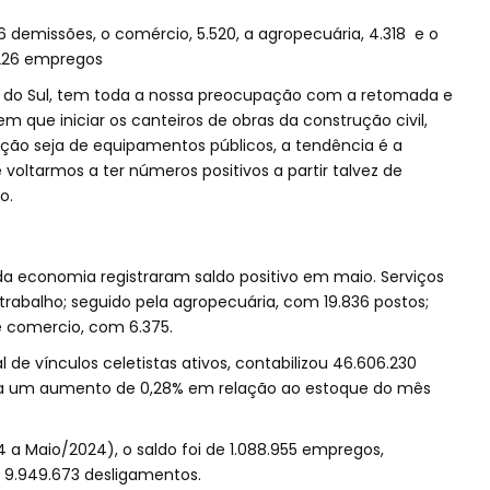
56 demissões, o comércio, 5.520, a agropecuária, 4.318 e o
.226 empregos
e do Sul, tem toda a nossa preocupação com a retomada e
 que iniciar os canteiros de obras da construção civil,
ação seja de equipamentos públicos, a tendência é a
 voltarmos a ter números positivos a partir talvez de
ho.
 da economia registraram saldo positivo em maio. Serviços
trabalho; seguido pela agropecuária, com 19.836 postos;
5 e comercio, com 6.375.
 de vínculos celetistas ativos, contabilizou 46.606.230
ta um aumento de 0,28% em relação ao estoque do mês
a Maio/2024), o saldo foi de 1.088.955 empregos,
e 9.949.673 desligamentos.