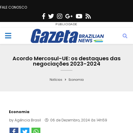
FALE CONOSCO
F
T
I
G
Y
R
a
w
n
o
o
s
c
i
s
o
u
s
M
e
t
t
g
t
e
b
t
a
l
u
Acordo Mercosul-UE: os destaques das
o
e
g
e
b
negociações 2023-2024
n
o
r
r
e
k
a
Notícias
Economia
u
m
Economia
by
Agência Brasil
06 de Dezembro, 2024 às 14h59