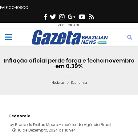
FALE CONOSCO
F
T
I
G
Y
R
a
w
n
o
o
s
c
i
s
o
u
s
M
e
t
t
g
t
e
b
t
a
l
u
Inflação oficial perde força e fecha novembro
o
e
g
e
b
em 0,39%
n
o
r
r
e
k
a
Notícias
Economia
u
m
Economia
by
Bruno de Freitas Moura - repórter da Agência Brasil
10 de Dezembro, 2024 às 10h44