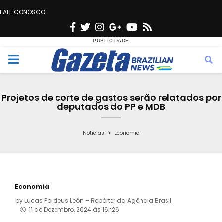
FALE CONOSCO
F
T
I
G
Y
R
a
w
n
o
o
s
c
i
s
o
u
s
M
e
t
t
g
t
e
b
t
a
l
u
Projetos de corte de gastos serão relatados por
o
e
g
e
b
deputados do PP e MDB
n
o
r
r
e
k
a
Notícias
Economia
u
m
Economia
by
Lucas Pordeus León – Repórter da Agência Brasil
11 de Dezembro, 2024 às 16h26