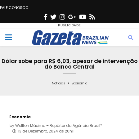
FALE CONOSCO
F
T
I
G
Y
R
a
w
n
o
o
s
c
i
s
o
u
s
M
e
t
t
g
t
e
b
t
a
l
u
Dólar sobe para R$ 6,03, apesar de intervenção
o
e
g
e
b
do Banco Central
n
o
r
r
e
k
a
Notícias
Economia
u
m
Economia
by
Wellton Máximo – Repórter da Agência Brasil*
13 de Dezembro, 2024 às 20h11