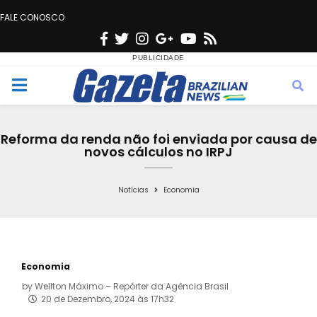
FALE CONOSCO
F
T
I
G
Y
R
a
w
n
o
o
s
c
i
s
o
u
s
M
e
t
t
g
t
e
b
t
a
l
u
Reforma da renda não foi enviada por causa de
o
e
g
e
b
novos cálculos no IRPJ
n
o
r
r
e
k
a
Notícias
Economia
u
m
Economia
by
Wellton Máximo – Repórter da Agência Brasil
20 de Dezembro, 2024 às 17h32