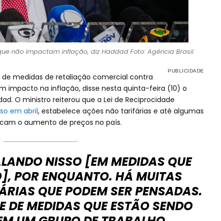
que não impactam inflação, diz Haddad Foto: Agência Brasil
e de medidas de retaliação comercial contra
 impacto na inflação, disse nesta quinta-feira (10) o
ad. O ministro reiterou que a Lei de Reciprocidade
so em abril
, estabelece ações não tarifárias e até algumas
ocam o aumento de preços no país.
ALANDO NISSO [EM MEDIDAS QUE
], POR ENQUANTO. HÁ MUITAS
ÁRIAS QUE PODEM SER PENSADAS.
E DE MEDIDAS QUE ESTÃO SENDO
EM UM GRUPO DE TRABALHO,