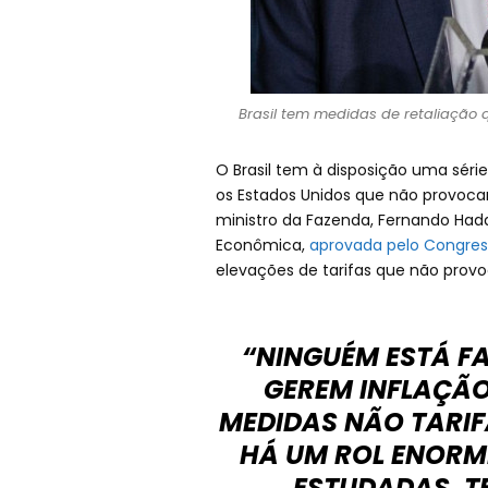
Brasil tem medidas de retaliação 
O Brasil tem à disposição uma séri
os Estados Unidos que não provocam
ministro da Fazenda, Fernando Hadd
Econômica,
aprovada pelo Congres
elevações de tarifas que não prov
“NINGUÉM ESTÁ F
GEREM INFLAÇÃO
MEDIDAS NÃO TARIF
HÁ UM ROL ENORM
ESTUDADAS. T