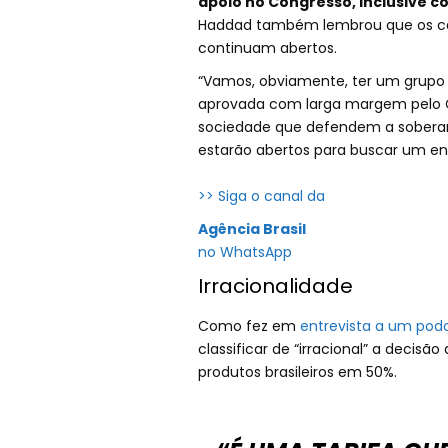
apoio no Congresso, inclusive c
Haddad também lembrou que os cana
continuam abertos.
“Vamos, obviamente, ter um grupo de
aprovada com larga margem pelo C
sociedade que defendem a soberani
estarão abertos para buscar um e
>> Siga o canal da
Agência Brasil
no WhatsApp
Irracionalidade
Como fez em
entrevista a um pod
classificar de “irracional” a decis
produtos brasileiros em 50%.