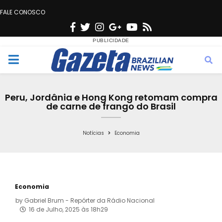
FALE CONOSCO
F
T
I
G
Y
R
a
w
n
o
o
s
c
i
s
o
u
s
M
e
t
t
g
t
e
b
t
a
l
u
Peru, Jordânia e Hong Kong retomam compra
o
e
g
e
b
de carne de frango do Brasil
n
o
r
r
e
k
a
Notícias
Economia
u
m
Economia
by
Gabriel Brum - Repórter da Rádio Nacional
16 de Julho, 2025 às 18h29