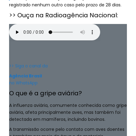
registrado nenhum outro caso pelo prazo de 28 dias.
>> Ouça na Radioagência Nacional:
>> Siga o canal da
Agência Brasil
no WhatsApp
O que é a gripe aviária?
A influenza aviária, comumente conhecida como gripe
aviária, afeta principalmente aves, mas também foi
detectada em mamíferos, incluindo bovinos.
A transmissão ocorre pelo contato com aves doentes