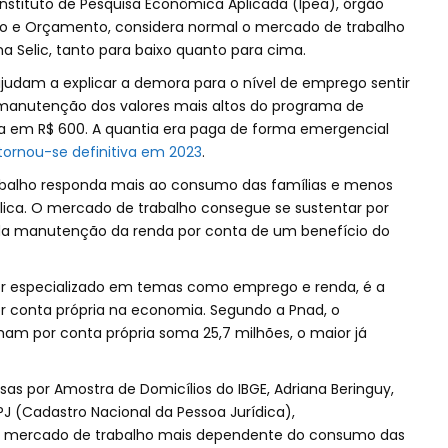
nstituto de Pesquisa Econômica Aplicada (Ipea), órgão
nto e Orçamento, considera normal o mercado de trabalho
a Selic, tanto para baixo quanto para cima.
judam a explicar a demora para o nível de emprego sentir
 a manutenção dos valores mais altos do programa de
ia em R$ 600. A quantia era paga de forma emergencial
tornou-se definitiva em 2023
.
abalho responda mais ao consumo das famílias e menos
lica. O mercado de trabalho consegue se sustentar por
da manutenção da renda por conta de um benefício do
dor especializado em temas como emprego e renda, é a
or conta própria na economia. Segundo a Pnad, o
am por conta própria soma 25,7 milhões, o maior já
s por Amostra de Domicílios do IBGE, Adriana Beringuy,
 (Cadastro Nacional da Pessoa Jurídica),
 o mercado de trabalho mais dependente do consumo das