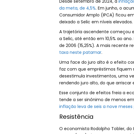
Desde setembro de 2024, a
inflaçã
da meta, de 4,5%
. Em junho, o acu
Consumidor Amplo (IPCA) ficou em 
deixado a Selic em níveis elevados.
A trajetória ascendente começou
a Selic, até então em 10,5% ao ano.
de 2006 (15,25%). A mais recente r
taxa neste patamar
.
Uma face do juro alto é o efeito co
faz com que empréstimos fiquem ma
desestimula investimentos, uma vez
rendendo juro alto, do que arriscar
Esse conjunto de efeitos freia a e
tende a ser sinônimo de menos em
inflação leva de seis a nove meses p
Resistência
O economista Rodolpho Tobler, do I