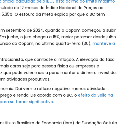
o oficial calculada pelo IBGE está acima do limite máximo
mulado de 12 meses do Índice Nacional de Preços ao
5,35%. O estouro da meta explica por que o BC tem
 em setembro de 2024, quando o Copom começou a subir
 Em junho, o juro chegou a 15%, maior patamar desde julho
eunião do Copom, na última quarta-feira (30),
manteve a
ntracionista, que combate a inflação. A elevação da taxa
is caros seja para pessoa física ou empresas e
 que pode valer mais a pena manter o dinheiro investido,
 em atividades produtivas.
conomia. Daí vem o reflexo negativo: menos atividade
prego e renda. De acordo com o BC, o
efeito da Selic na
ara se tornar significativo
.
nstituto Brasileiro de Economia (Ibre) da Fundação Getulio