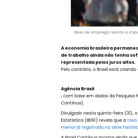
Nível de emprego resiste a impa
A economia brasileira permanec
de trabalho ainda não tenha sofr
representada pelos juros altos.
Pelo contrário, o Brasil está crian
Agência Brasil
, com base em dados da Pesquisa N
Contínua).
Divulgado nesta quinta-feira (31), o
Estatística (IBGE) revela que a
taxa
menor já registrada na série históri
A Pnad Contínua mostra ainda que