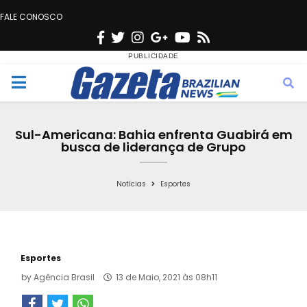
FALE CONOSCO
F
T
I
G
Y
R
a
w
n
o
o
s
c
i
s
o
u
s
M
e
t
t
g
t
e
b
t
a
l
u
Sul-Americana: Bahia enfrenta Guabirá em
o
e
g
e
b
busca de liderança de Grupo
n
o
r
r
e
k
a
Notícias
Esportes
u
m
Esportes
by
Agência Brasil
13 de Maio, 2021 às 08h11