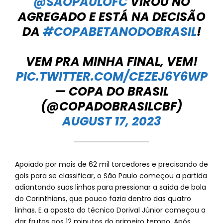
@SAOPAULOFC
VIROU NO
AGREGADO E ESTÁ NA DECISÃO
DA
#COPABETANODOBRASIL
!
VEM PRA MINHA FINAL, VEM!
PIC.TWITTER.COM/CEZEJ6Y6WP
— COPA DO BRASIL
(@COPADOBRASILCBF)
AUGUST 17, 2023
Apoiado por mais de 62 mil torcedores e precisando de
gols para se classificar, o São Paulo começou a partida
adiantando suas linhas para pressionar a saída de bola
do Corinthians, que pouco fazia dentro das quatro
linhas. E a aposta do técnico Dorival Júnior começou a
dar frutos aos 12 minutos do primeiro tempo. Após