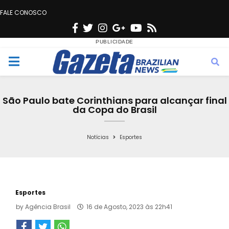
FALE CONOSCO
F
T
I
G
Y
R
a
w
n
o
o
s
c
i
s
o
u
s
M
e
t
t
g
t
e
b
t
a
l
u
São Paulo bate Corinthians para alcançar final
o
e
g
e
b
da Copa do Brasil
n
o
r
r
e
k
a
Notícias
Esportes
u
m
Esportes
by
Agência Brasil
16 de Agosto, 2023 às 22h41