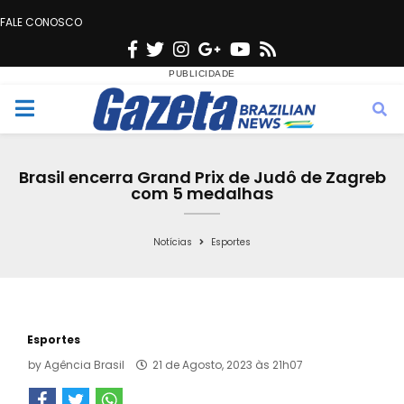
FALE CONOSCO
F
T
I
G
Y
R
a
w
n
o
o
s
c
i
s
o
u
s
M
e
t
t
g
t
e
b
t
a
l
u
Brasil encerra Grand Prix de Judô de Zagreb
o
e
g
e
b
com 5 medalhas
n
o
r
r
e
k
a
Notícias
Esportes
u
m
Esportes
by
Agência Brasil
21 de Agosto, 2023 às 21h07