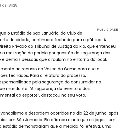
3 às 18h28
 que o Estádio de São Januário, do Club de
rte da cidade, continuará fechado para o público. A
eito Privado do Tribunal de Justiça do Rio, que entendeu
 a realização de perícia por questão de segurança dos
 e demais pessoas que circulam no entorno do local.
provimento ao recurso do Vasco da Gama para que o
tões fechados. Para a relatora do processo,
esponsabilidade pela segurança do consumidor no
lube mandante. “A segurança do evento e dos
mental do esporte”, destacou no seu voto.
 vandalismo e desordem ocorridos no dia 22 de junho, após
iás em São Januário. Ela afirmou ainda que os jogos sem
no estádio demonstraram que a medida foi efetiva, uma