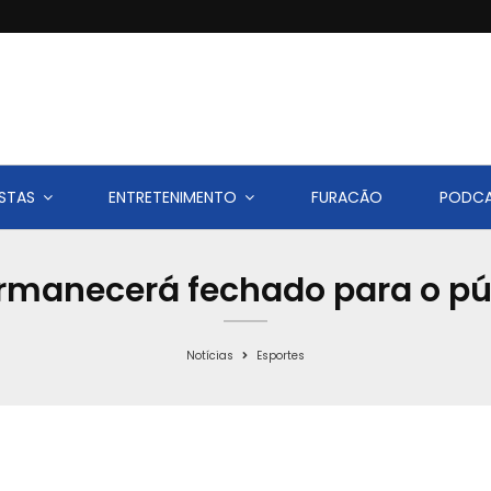
STAS
ENTRETENIMENTO
FURACÃO
PODC
rmanecerá fechado para o púb
Notícias
Esportes