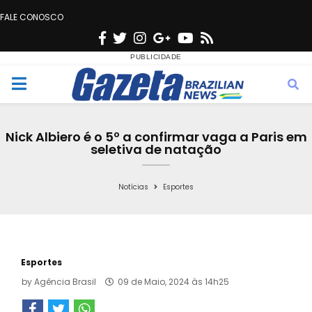
FALE CONOSCO
F
T
I
G
Y
R
a
w
n
o
o
s
c
i
s
o
u
s
M
e
t
t
g
t
e
b
t
a
l
u
Nick Albiero é o 5º a confirmar vaga a Paris em
o
e
g
e
b
seletiva de natação
n
o
r
r
e
k
a
Notícias
Esportes
u
m
Esportes
by
Agência Brasil
09 de Maio, 2024 às 14h25