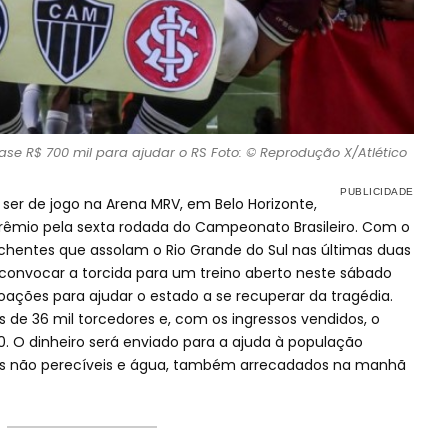
ase R$ 700 mil para ajudar o RS Foto: © Reprodução X/Atlético
a ser de jogo na Arena MRV, em Belo Horizonte,
rêmio pela sexta rodada do Campeonato Brasileiro. Com o
chentes que assolam o Rio Grande do Sul nas últimas duas
 convocar a torcida para um treino aberto neste sábado
oações para ajudar o estado a se recuperar da tragédia.
s de 36 mil torcedores e, com os ingressos vendidos, o
0. O dinheiro será enviado para a ajuda à população
s não perecíveis e água, também arrecadados na manhã