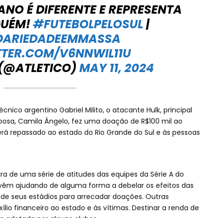
CANO É DIFERENTE E REPRESENTA
GUÉM!
#FUTEBOLPELOSUL
|
DARIEDADEEMMASSA
TTER.COM/V6NNWIL11U
 (@ATLETICO)
MAY 11, 2024
nico argentino Gabriel Milito, o atacante Hulk, principal
sposa, Camila Ângelo, fez uma doação de R$100 mil ao
erá repassado ao estado do Rio Grande do Sul e às pessoas
eira de uma série de atitudes das equipes da Série A do
 vêm ajudando de alguma forma a debelar os efeitos das
 de seus estádios para arrecadar doações. Outras
ílio financeiro ao estado e às vítimas. Destinar a renda de