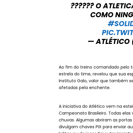
?????? O ATLETI
COMO NIN
#SOLI
PIC.TWI
— ATLÉTICO
Ao fim do treino comandado pelo téc
estrela do time, revelou que sua e
Instituto Galo, valor que também s
afetadas pela enchente.
A iniciativa do Atlético vem na est
Campeonato Brasileiro. Todas elas
chuvas. Algumas abriram as portas
divulgam chaves PIX para enviar aux