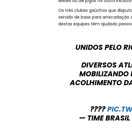
leilões ou de jogos foi outra iniciat
Os três clubes gaúchos que disputa
servido de base para arrecadação de
destas equipes têm ajudado pessoa
UNIDOS PELO RI
DIVERSOS ATL
MOBILIZANDO 
ACOLHIMENTO DA
????
PIC.T
— TIME BRASIL