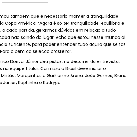
rmou também que é necessário manter a tranquilidade
opa América: “Agora é só ter tranquilidade, equilíbrio e
e, a cada partida, gerarmos dúvidas em relação a tudo
acaba não saindo do lugar. Acho que estou nesse mundo aí
a suficiente, para poder entender tudo aquilo que se faz
ara o bem da seleção brasileira”.
ico Dorival Júnior deu pistas, no decorrer da entrevista,
 equipe titular. Com isso o Brasil deve iniciar o
r Militão, Marquinhos e Guilherme Arana; João Gomes, Bruno
s Júnior, Raphinha e Rodrygo.