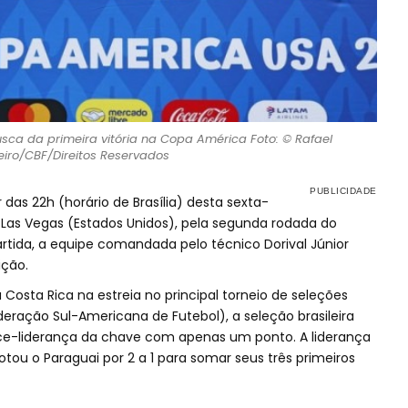
usca da primeira vitória na Copa América Foto: © Rafael
eiro/CBF/Direitos Reservados
r das 22h (horário de Brasília) desta sexta-
m Las Vegas (Estados Unidos), pela segunda rodada do
tida, a equipe comandada pelo técnico Dorival Júnior
ição.
osta Rica na estreia no principal torneio de seleções
ração Sul-Americana de Futebol), a seleção brasileira
ice-liderança da chave com apenas um ponto. A liderança
tou o Paraguai por 2 a 1 para somar seus três primeiros