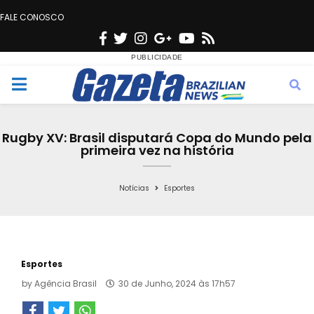
FALE CONOSCO
F
T
I
G
Y
R
a
w
n
o
o
s
c
i
s
o
u
s
M
e
t
t
g
t
e
b
t
a
l
u
Rugby XV: Brasil disputará Copa do Mundo pela
o
e
g
e
b
primeira vez na história
n
o
r
r
e
k
a
Notícias
Esportes
u
m
Esportes
by
Agência Brasil
30 de Junho, 2024 às 17h57