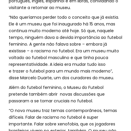
português, inglês, espanhol e em libras, convidando o
visitante a retornar ao museu.
“Não queríamos perder todo o conceito que já existia.
Ele é um museu que foi inaugurado há 15 anos, mas
continua muito moderno até hoje. Só que, naquele
tempo, ninguém dava a devida importância ao futebol
feminino. A gente não falava sobre – embora já
existisse – o racismo no futebol. Era um museu muito
voltado ao futebol masculino e que tinha pouca
representatividade. A ideia era mudar tudo isso
e trazer o futebol para um mundo mais moderno”,
disse Marcelo Duarte, um dos curadores do museu.
Além do futebol feminino, o Museu do Futebol
pretende também abrir novas discussões que
passaram a se tornar cruciais no futebol.
“O novo museu traz temas contemporâneos, temas
difíceis. Falar de racismo no futebol é super
importante. Falar sobre xenofobia, que os jogadores
brasileiros vivem no exterior, também. O museu não