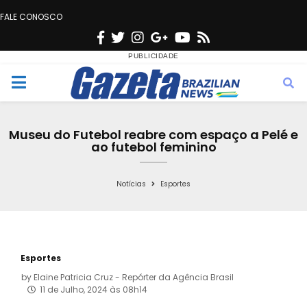
FALE CONOSCO
F
T
I
G
Y
R
a
w
n
o
o
s
c
i
s
o
u
s
M
e
t
t
g
t
e
b
t
a
l
u
Museu do Futebol reabre com espaço a Pelé e
o
e
g
e
b
ao futebol feminino
n
o
r
r
e
k
a
Notícias
Esportes
u
m
Esportes
by
Elaine Patricia Cruz - Repórter da Agência Brasil
11 de Julho, 2024 às 08h14