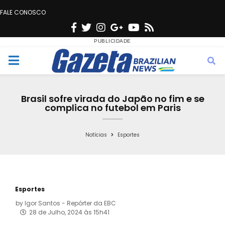
FALE CONOSCO
F
T
I
G
Y
R
a
w
n
o
o
s
c
i
s
o
u
s
M
e
t
t
g
t
e
b
t
a
l
u
Brasil sofre virada do Japão no fim e se
o
e
g
e
b
complica no futebol em Paris
n
o
r
r
e
k
a
Notícias
Esportes
u
m
Esportes
by
Igor Santos - Repórter da EBC
28 de Julho, 2024 às 15h41