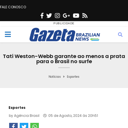
FALE CONOSCO
F
T
I
G
Y
R
a
w
n
o
o
s
c
i
s
o
u
s
M
e
t
t
g
t
e
b
t
a
l
u
Tati Weston-Webb garante ao menos a prata
o
e
g
e
b
para o Brasil no surfe
n
o
r
r
e
k
a
Notícias
Esportes
u
m
Esportes
by
Agência Brasil
05 de Agosto, 2024 às 20h51