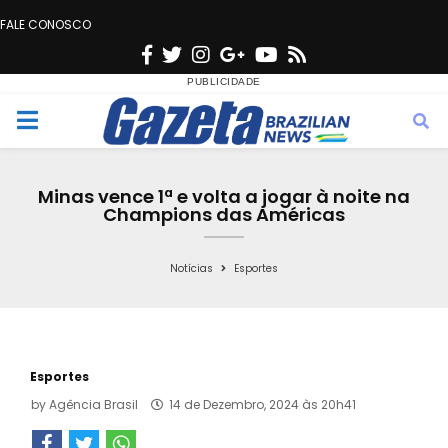
FALE CONOSCO
F
T
I
G
Y
R
a
w
n
o
o
s
c
i
s
o
u
s
M
e
t
t
g
t
e
b
t
a
l
u
Minas vence 1ª e volta a jogar à noite na
o
e
g
e
b
Champions das Américas
n
o
r
r
e
k
a
Notícias
Esportes
u
m
Esportes
by
Agência Brasil
14 de Dezembro, 2024 às 20h41