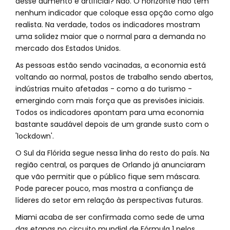
desse aumento é artificial? Não. O horizonte não tem
nenhum indicador que coloque essa opção como algo
realista. Na verdade, todos os indicadores mostram
uma solidez maior que o normal para a demanda no
mercado dos Estados Unidos.
As pessoas estão sendo vacinadas, a economia está
voltando ao normal, postos de trabalho sendo abertos,
indústrias muito afetadas - como a do turismo -
emergindo com mais força que as previsões iniciais.
Todos os indicadores apontam para uma economia
bastante saudável depois de um grande susto com o
'lockdown'.
O Sul da Flórida segue nessa linha do resto do país. Na
região central, os parques de Orlando já anunciaram
que vão permitir que o público fique sem máscara.
Pode parecer pouco, mas mostra a confiança de
líderes do setor em relação às perspectivas futuras.
Miami acaba de ser confirmada como sede de uma
das etapas no circuito mundial de Fórmula 1 pelos