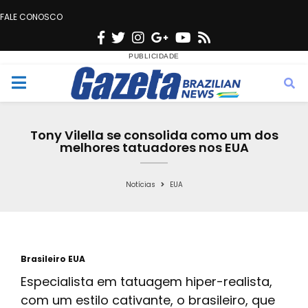
FALE CONOSCO
F
T
I
G
Y
R
a
w
n
o
o
s
c
i
s
o
u
s
M
e
t
t
g
t
e
b
t
a
l
u
Tony Vilella se consolida como um dos
o
e
g
e
b
melhores tatuadores nos EUA
n
o
r
r
e
k
a
Notícias
EUA
u
m
Brasileiro EUA
Especialista em tatuagem hiper-realista,
com um estilo cativante, o brasileiro, que