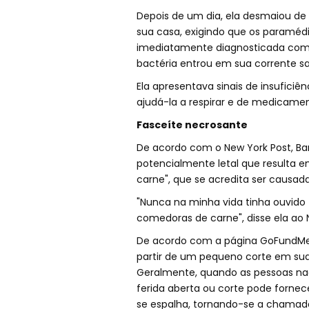
Depois de um dia, ela desmaiou de
sua casa, exigindo que os paramédic
imediatamente diagnosticada com
bactéria entrou em sua corrente s
Ela apresentava sinais de insufici
ajudá-la a respirar e de medicamen
Fasceíte necrosante
De acordo com o New York Post, Ba
potencialmente letal que resulta 
carne", que se acredita ser causad
"Nunca na minha vida tinha ouvido f
comedoras de carne", disse ela ao 
De acordo com a página GoFundMe 
partir de um pequeno corte em su
Geralmente, quando as pessoas n
ferida aberta ou corte pode fornece
se espalha, tornando-se a chamad