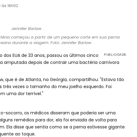
3 às 16h02
actéria começou a partir de um pequeno corte em sua perna
eano durante a viagem. Foto: Jennifer Barlow .
to dos EUA de 33 anos, passou os últimos cinco
a amputada depois de contrair uma bactéria carnívora
, que é de Atlanta, na Geórgia, compartilhou: "Estava tão
s três vezes o tamanho do meu joelho esquerdo. Foi
m uma dor terrível."
nto-socorro, os médicos disseram que poderia ser uma
lguns remédios para dor, ela foi enviada de volta para
m. Ela disse que sentia como se a perna estivesse gigante
quente ao toque.