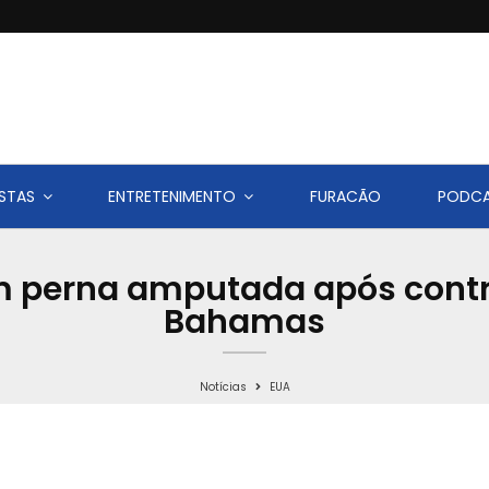
STAS
ENTRETENIMENTO
FURACÃO
PODC
 perna amputada após contra
Bahamas
Notícias
EUA