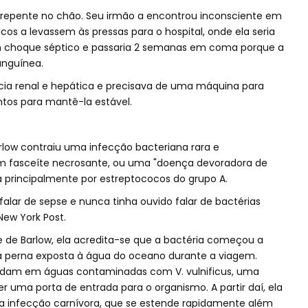
 repente no chão. Seu irmão a encontrou inconsciente em
os a levassem às pressas para o hospital, onde ela seria
 choque séptico e passaria 2 semanas em coma porque a
anguínea.
ência renal e hepática e precisava de uma máquina para
tos para mantê-la estável.
rlow contraiu uma infecção bacteriana rara e
em fasceíte necrosante, ou uma "doença devoradora de
a principalmente por estreptococos do grupo A.
alar de sepse e nunca tinha ouvido falar de bactérias
New York Post.
de Barlow, ela acredita-se que a bactéria começou a
a perna exposta à água do oceano durante a viagem.
adam em águas contaminadas com V. vulnificus, uma
r uma porta de entrada para o organismo. A partir daí, ela
a infecção carnívora, que se estende rapidamente além