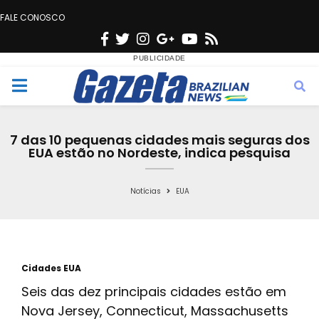
FALE CONOSCO
F
T
I
G
Y
R
a
w
n
o
o
s
c
i
s
o
u
s
M
e
t
t
g
t
e
b
t
a
l
u
7 das 10 pequenas cidades mais seguras dos
o
e
g
e
b
EUA estão no Nordeste, indica pesquisa
n
o
r
r
e
k
a
Notícias
EUA
u
m
Cidades EUA
Seis das dez principais cidades estão em
Nova Jersey, Connecticut, Massachusetts