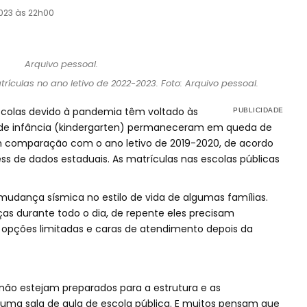
023 às 22h00
ículas no ano letivo de 2022-2023. Foto: Arquivo pessoal.
scolas devido à pandemia têm voltado às
m de infância (kindergarten) permaneceram em queda de
m comparação com o ano letivo de 2019-2020, de acordo
s de dados estaduais. As matrículas nas escolas públicas
 mudança sísmica no estilo de vida de algumas famílias.
as durante todo o dia, de repente eles precisam
m opções limitadas e caras de atendimento depois da
não estejam preparados para a estrutura e as
ma sala de aula de escola pública. E muitos pensam que