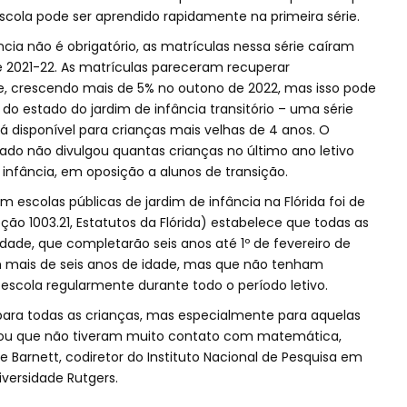
scola pode ser aprendido rapidamente na primeira série.
ncia não é obrigatório, as matrículas nessa série caíram
 e 2021-22. As matrículas pareceram recuperar
te, crescendo mais de 5% no outono de 2022, mas isso pode
 do estado do jardim de infância transitório – uma série
á disponível para crianças mais velhas de 4 anos. O
o não divulgou quantas crianças no último ano letivo
 infância, em oposição a alunos de transição.
 escolas públicas de jardim de infância na Flórida foi de
Seção 1003.21, Estatutos da Flórida) estabelece que todas as
dade, que completarão seis anos até 1º de fevereiro de
m mais de seis anos de idade, mas que não tenham
 escola regularmente durante todo o período letivo.
para todas as crianças, mas especialmente para aquelas
ou que não tiveram muito contato com matemática,
ve Barnett, codiretor do Instituto Nacional de Pesquisa em
iversidade Rutgers.