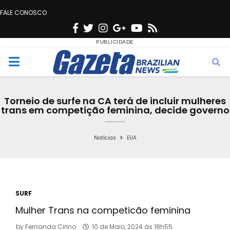
FALE CONOSCO
F
T
I
G
Y
R
a
w
n
o
o
s
c
i
s
o
u
s
M
e
t
t
g
t
e
b
t
a
l
u
Torneio de surfe na CA terá de incluir mulheres
o
e
g
e
b
trans em competição feminina, decide governo
n
o
r
r
e
k
a
Notícias
EUA
u
m
SURF
Mulher Trans na competicão feminina
by
Fernanda Cirino
10 de Maio, 2024 às 18h55