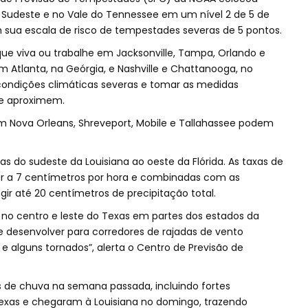
 Sudeste e no Vale do Tennessee em um nível 2 de 5 de
 sua escala de risco de tempestades severas de 5 pontos.
que viva ou trabalhe em Jacksonville, Tampa, Orlando e
 Atlanta, na Geórgia, e Nashville e Chattanooga, no
condições climáticas severas e tomar as medidas
e aproximem.
m Nova Orleans, Shreveport, Mobile e Tallahassee podem
as do sudeste da Louisiana ao oeste da Flórida. As taxas de
r a 7 centímetros por hora e combinadas com as
r até 20 centímetros de precipitação total.
no centro e leste do Texas em partes dos estados da
e desenvolver para corredores de rajadas de vento
 e alguns tornados”, alerta o Centro de Previsão de
as de chuva na semana passada, incluindo fortes
xas e chegaram à Louisiana no domingo, trazendo