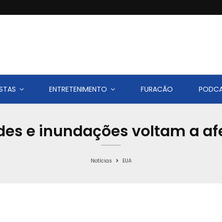
STAS
ENTRETENIMENTO
FURACÃO
PODC
es e inundações voltam a afe
Notícias
EUA