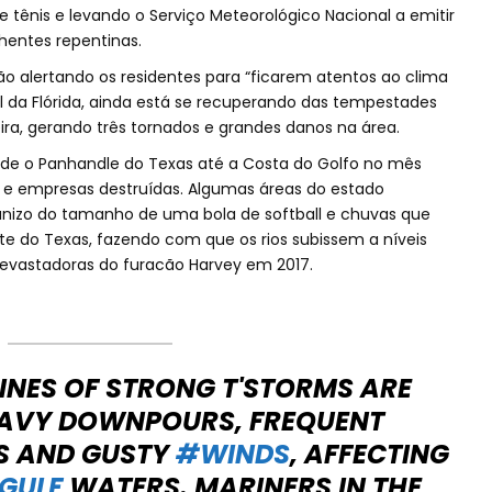
tênis e levando o Serviço Meteorológico Nacional a emitir
hentes repentinas.
ão alertando os residentes para “ficarem atentos ao clima
al da Flórida, ainda está se recuperando das tempestades
ra, gerando três tornados e grandes danos na área.
de o Panhandle do Texas até a Costa do Golfo no mês
s e empresas destruídas. Algumas áreas do estado
izo do tamanho de uma bola de softball e chuvas que
 do Texas, fazendo com que os rios subissem a níveis
evastadoras do furacão Harvey em 2017.
 LINES OF STRONG T'STORMS ARE
AVY DOWNPOURS, FREQUENT
S AND GUSTY
#WINDS
, AFFECTING
GULF
WATERS. MARINERS IN THE