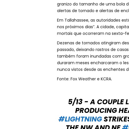
granizo do tamanho de uma bola de 
alertas de tornado e alertas de enc
Em Tallahassee, as autoridades est
nos próximos dias”. A cidade, capit
mortais que ocorreram na sexta-fei
Dezenas de tornados atingiram des
passado, deixando rastros de casa
também foram inundadas com gran
duraram meses encharcaram o leste
nunca vistos desde as enchentes d
Fonte: Fox Weather e KCRA.
5/13 - A COUPLE
PRODUCING HE
#LIGHTNING
STRIKE
THE NW AND NE
#