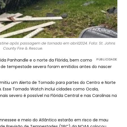
tine após passagem de tornado em abril2024. Foto: St. Johns
County Fire & Rescue.
rida Panhandle e o norte da Flórida, bem como
os de tempestade severa foram emitidos antes do nascer
mitiu um Alerta de Tornado para partes do Centro e Norte
ra. Esse Tornado Watch inclui cidades como Ocala,
mais severo é possível na Flórida Central e nas Carolinas na
ennessee e meio do Atlântico estarão em risco de mau
o de Previsão de Tempestades (SPC) da NOAA colocou