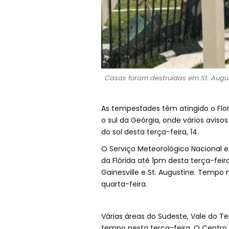
Casas foram destruídas em St. Augus
As tempestades têm atingido o Flo
o sul da Geórgia, onde vários avis
do sol desta terça-feira, 14.
O Serviço Meteorológico Nacional e
da Flórida até 1pm desta terça-fei
Gainesville e St. Augustine. Tempo 
quarta-feira.
Várias áreas do Sudeste, Vale do T
tempo nesta terça-feira. O Centr