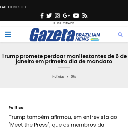
FALE CONOSCO
F
T
I
G
Y
R
a
w
n
o
o
s
c
i
s
o
u
s
M
e
t
t
g
t
e
b
t
a
l
u
Trump promete perdoar manifestantes de 6 de
o
e
g
e
b
janeiro em primeiro dia de mandato
n
o
r
r
e
k
a
Notícias
EUA
u
m
Política
Trump também afirmou, em entrevista ao
"Meet the Press", que os membros da