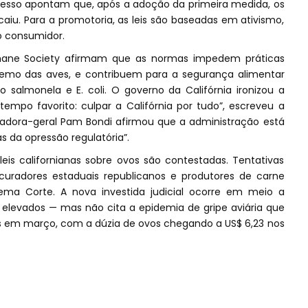
cesso apontam que, após a adoção da primeira medida, os
aiu. Para a promotoria, as leis são baseadas em ativismo,
o consumidor.
ane Society afirmam que as normas impedem práticas
emo das aves, e contribuem para a segurança alimentar
 salmonela e E. coli. O governo da Califórnia ironizou a
empo favorito: culpar a Califórnia por tudo”, escreveu a
radora-geral Pam Bondi afirmou que a administração está
 da opressão regulatória”.
leis californianas sobre ovos são contestadas. Tentativas
ocuradores estaduais republicanos e produtores de carne
rema Corte. A nova investida judicial ocorre em meio a
s elevados — mas não cita a epidemia de gripe aviária que
os em março, com a dúzia de ovos chegando a US$ 6,23 nos