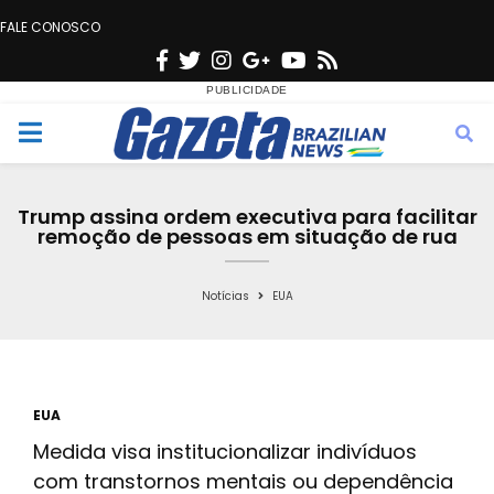
FALE CONOSCO
F
T
I
G
Y
R
a
w
n
o
o
s
c
i
s
o
u
s
M
e
t
t
g
t
e
b
t
a
l
u
Trump assina ordem executiva para facilitar
o
e
g
e
b
remoção de pessoas em situação de rua
n
o
r
r
e
k
a
Notícias
EUA
u
m
EUA
Medida visa institucionalizar indivíduos
com transtornos mentais ou dependência