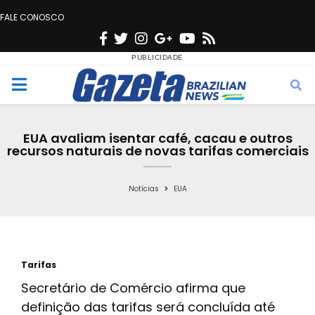
FALE CONOSCO
F
T
I
G
Y
R
a
w
n
o
o
s
c
i
s
o
u
s
M
e
t
t
g
t
e
b
t
a
l
u
EUA avaliam isentar café, cacau e outros
o
e
g
e
b
recursos naturais de novas tarifas comerciais
n
o
r
r
e
k
a
Notícias
EUA
u
m
Tarifas
Secretário de Comércio afirma que
definição das tarifas será concluída até