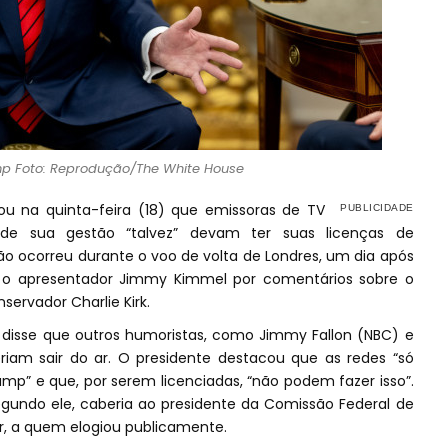
p Foto: Reprodução/The White House
u na quinta-feira (18) que emissoras de TV
de sua gestão “talvez” devam ter suas licenças de
ão ocorreu durante o voo de volta de Londres, um dia após
 o apresentador Jimmy Kimmel por comentários sobre o
nservador Charlie Kirk.
 disse que outros humoristas, como Jimmy Fallon (NBC) e
am sair do ar. O presidente destacou que as redes “só
ump” e que, por serem licenciadas, “não podem fazer isso”.
segundo ele, caberia ao presidente da Comissão Federal de
, a quem elogiou publicamente.