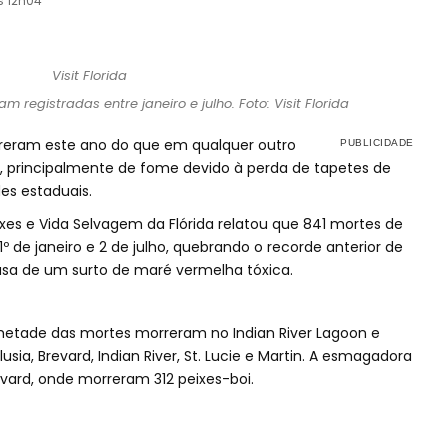
s 12h04
m registradas entre janeiro e julho. Foto: Visit Florida
reram este ano do que em qualquer outro
da, principalmente de fome devido à perda de tapetes de
es estaduais.
es e Vida Selvagem da Flórida relatou que 841 mortes de
º de janeiro e 2 de julho, quebrando o recorde anterior de
sa de um surto de maré vermelha tóxica.
metade das mortes morreram no Indian River Lagoon e
sia, Brevard, Indian River, St. Lucie e Martin. A esmagadora
vard, onde morreram 312 peixes-boi.