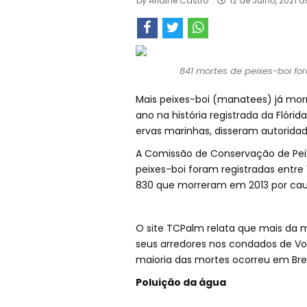
by
Arlaine Castro
12 de Julho, 2021 à
841 mortes de peixes-boi fora
Mais peixes-boi (manatees) já mor
ano na história registrada da Flóri
ervas marinhas, disseram autoridad
A Comissão de Conservação de Peix
peixes-boi foram registradas entre 1
830 que morreram em 2013 por cau
O site TCPalm relata que mais da 
seus arredores nos condados de Volu
maioria das mortes ocorreu em Bre
Poluição da água