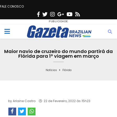
FALE CONOSCO
F
T
I
G
Y
R
a
w
n
o
o
s
c
i
s
o
u
s
M
e
t
t
g
t
e
b
t
a
l
u
Maior navio de cruzeiro do mundo partirá da
o
e
g
e
b
Flórida para 1º viagem em março
n
o
r
r
e
k
a
Notícias
Flórida
u
m
by
Arlaine Castro
22 de Fevereiro, 2022 às 15h23