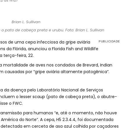
22 às 11h27
o pato de cabeça preta e urubu. Foto: Brian L. Sullivan
sos de uma cepa infecciosa da gripe aviária
 da Flórida, anunciou a Florida Fish and Wildlife
terça-feira, 22.
a mortalidade de aves nos condados de Brevard, Indian
em causadas por “gripe aviária altamente patogênica”.
ça da doença pelo Laboratório Nacional de Serviços
 incluem o lesser scaup (pato de cabeça preta), o abutre-
disse o FWC.
 transmissão para humanos “e, até o momento, não houve
mérica do Norte”. A cepa, H5 2.3.4.4, foi documentada
i detectada em cerceta de asa azul colhida por caçadores