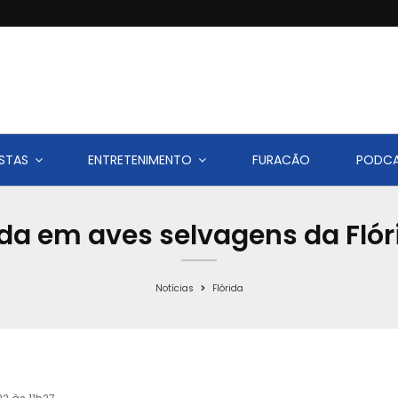
STAS
ENTRETENIMENTO
FURACÃO
PODC
ada em aves selvagens da Fló
Notícias
Flórida