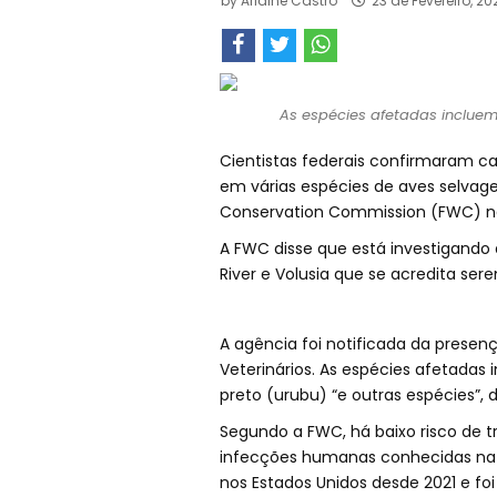
by
Arlaine Castro
23 de Fevereiro, 20
As espécies afetadas incluem 
Cientistas federais confirmaram ca
em várias espécies de aves selvagens
Conservation Commission (FWC) na 
A FWC disse que está investigando 
River e Volusia que se acredita ser
A agência foi notificada da presen
Veterinários. As espécies afetadas
preto (urubu) “e outras espécies”, 
Segundo a FWC, há baixo risco de
infecções humanas conhecidas na A
nos Estados Unidos desde 2021 e fo