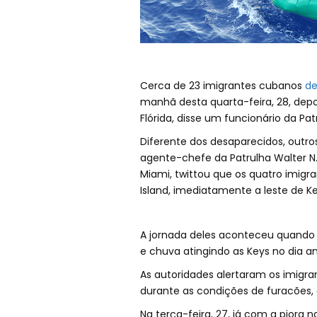
Cerca de 23 imigrantes cubanos
de
manhã desta quarta-feira, 28, dep
Flórida, disse um funcionário da Pat
Diferente dos desaparecidos, outro
agente-chefe da Patrulha Walter N. 
Miami, twittou que os quatro imi
Island, imediatamente a leste de Ke
A jornada deles aconteceu quando o
e chuva atingindo as Keys no dia ant
As autoridades alertaram os imigr
durante as condições de furacões, 
Na terça-feira, 27, já com a piora 