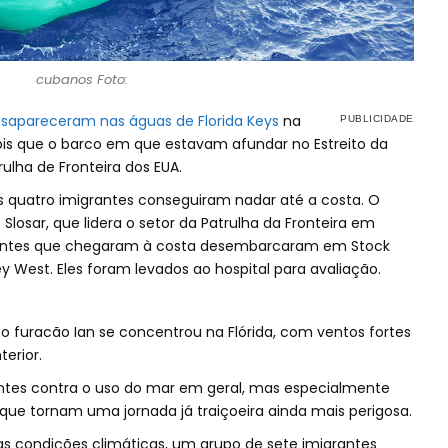
cubanos Foto:
sapareceram nas águas de Florida Keys
na
ois que o barco em que estavam afundar no Estreito da
rulha de Fronteira dos EUA.
s quatro imigrantes conseguiram nadar até a costa. O
Slosar, que lidera o setor da Patrulha da Fronteira em
grantes que chegaram à costa desembarcaram em Stock
y West. Eles foram levados ao hospital para avaliação.
 furacão Ian se concentrou na Flórida, com ventos fortes
erior.
antes contra o uso do mar em geral, mas especialmente
que tornam uma jornada já traiçoeira ainda mais perigosa.
nas condições climáticas, um grupo de sete imigrantes