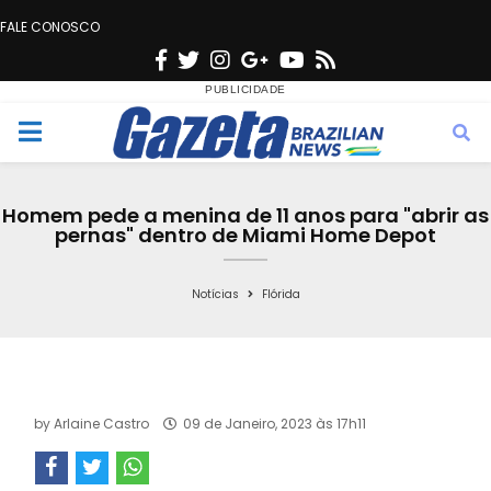
FALE CONOSCO
F
T
I
G
Y
R
a
w
n
o
o
s
c
i
s
o
u
s
M
e
t
t
g
t
e
b
t
a
l
u
Homem pede a menina de 11 anos para "abrir as
o
e
g
e
b
pernas" dentro de Miami Home Depot
n
o
r
r
e
k
a
Notícias
Flórida
u
m
by
Arlaine Castro
09 de Janeiro, 2023 às 17h11