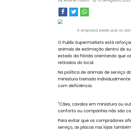
by
Arlaine Castro
21 de Agosto, 2023
A empresa pede que os donos
O Publix Supermarkets está reforçan
animais de estimação dentro de sua
estado da Flórida orientando que o
retirados do local.
Na política de animais de serviço 
miniatura treinado individualmente 
com deficiência.
"Cães, cavalos em miniatura ou ou
conforto ou companhia não são cons
Para evitar que os compradores a
serviço, as placas nas lojas també