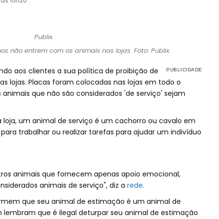
 às 15h20
 não entrem com os animais nas lojas. Foto: Publix.
do aos clientes a sua política de proibição de
s lojas. Placas foram colocadas nas lojas em todo o
s animais que não são considerados 'de serviço' sejam
da loja, um animal de serviço é um cachorro ou cavalo em
para trabalhar ou realizar tarefas para ajudar um indivíduo
tros animais que fornecem apenas apoio emocional,
iderados animais de serviço", diz a
rede.
firmem que seu animal de estimação é um animal de
m lembram que é ilegal deturpar seu animal de estimação