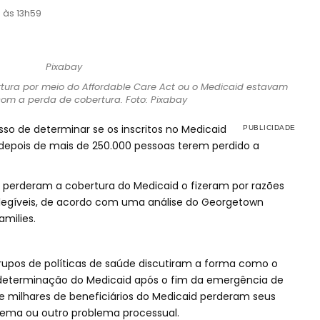
3 às 13h59
ra por meio do Affordable Care Act ou o Medicaid estavam
om a perda de cobertura. Foto: Pixabay
sso de determinar se os inscritos no Medicaid
 depois de mais de 250.000 pessoas terem perdido a
 perderam a cobertura do Medicaid o fizeram por razões
legíveis, de acordo com uma análise do Georgetown
amilies.
rupos de políticas de saúde discutiram a forma como o
edeterminação do Medicaid após o fim da emergência de
e milhares de beneficiários do Medicaid perderam seus
tema ou outro problema processual.