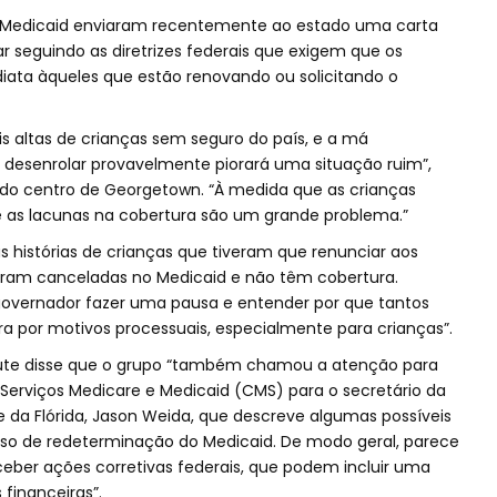
e Medicaid enviaram recentemente ao estado uma carta
r seguindo as diretrizes federais que exigem que os
iata àqueles que estão renovando ou solicitando o
is altas de crianças sem seguro do país, e a má
desenrolar provavelmente piorará uma situação ruim”,
va do centro de Georgetown. “À medida que as crianças
 as lacunas na cobertura são um grande problema.”
 histórias de crianças que tiveram que renunciar aos
oram canceladas no Medicaid e não têm cobertura.
governador fazer uma pausa e entender por que tantos
ra por motivos processuais, especialmente para crianças”.
stitute disse que o grupo “também chamou a atenção para
Serviços Medicare e Medicaid (CMS) para o secretário da
 da Flórida, Jason Weida, que descreve algumas possíveis
so de redeterminação do Medicaid. De modo geral, parece
ceber ações corretivas federais, que podem incluir uma
financeiras”.