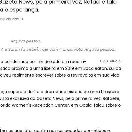
Gazeta News, pela primeira vez, Rafaelle fala
ia e esperança.
023 às 22h00
 7, e Sarah (a bebê), hoje com 4 anos. Foto: Arquivo pessoal.
eira condenada por ter deixado um recém-
stico próximo a uma lixeira em 2019 em Boca Raton, sul da
resolveu realmente escrever sobre a reviravolta em sua vida
ça supera a dor" é a dramática história de uma brasileira
ista exclusiva ao Gazeta News, pela primeira vez, Rafaelle,
rida Women's Reception Center, em Ocala, falou sobre o
e temos que lutar contra nossos pecados cometidos e