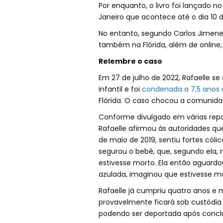
Por enquanto, o livro foi lançado n
Janeiro que acontece até o dia 10 d
No entanto, segundo Carlos Jimenes, 
também na Flórida, além de online,
Relembre o caso
Em 27 de julho de 2022, Rafaelle s
infantil e foi
condenada a 7,5 anos d
Flórida. O caso chocou a comunidad
Conforme divulgado em várias repo
Rafaelle afirmou às autoridades qu
de maio de 2019, sentiu fortes cólic
segurou o bebê, que, segundo ela
estivesse morto. Ela então aguar
azulada, imaginou que estivesse mor
Rafaelle já cumpriu quatro anos e 
provavelmente ficará sob custódia
podendo ser deportada após conclu