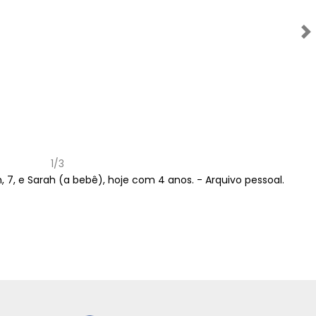
Próximo
1/3
h, 7, e Sarah (a bebê), hoje com 4 anos. -
Arquivo pessoal.