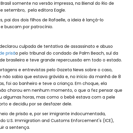
o Brasil somente na versão impressa, na Bienal do Rio de
e setembro, pela editora Eagle.
pai dos dois filhos de Rafaelle, a ideia é lançá-lo
 e buscam por patrocínio.
e declarou culpada de tentativa de assassinato e abuso
e prisã
o pelo tribunal do condado de Palm Beach, sul da
e brasileira e teve grande repercussão em todo o estado.
rtagens e entrevistas pelo Gazeta News sobre o caso,
e não sabia que estava grávida e, no início da manhã de 8
as, foi ao banheiro e teve a criança. Em choque, ela
, não chorou em nenhum momento, o que a fez pensar que
dou algumas horas, mas como o bebê estava com a pele
to e decidiu por se desfazer dele.
meio de prisão e, por ser imigrante indocumentada,
 do U.S. Immigration and Customs Enforcement's (ICE),
ir a sentença.