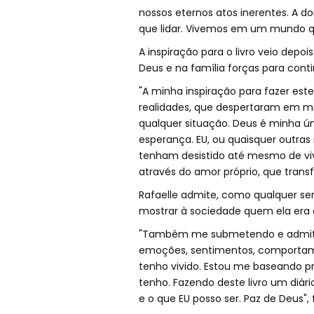
nossos eternos atos inerentes. A d
que lidar. Vivemos em um mundo q
A inspiração para o livro veio depo
Deus e na família forças para conti
"A minha inspiração para fazer est
realidades, que despertaram em mi
qualquer situação. Deus é minha ún
esperança. EU, ou quaisquer outra
tenham desistido até mesmo de vi
através do amor próprio, que transf
Rafaelle admite, como qualquer ser
mostrar à sociedade quem ela era 
"Também me submetendo e admitin
emoções, sentimentos, comportame
tenho vivido. Estou me baseando p
tenho. Fazendo deste livro um diár
e o que EU posso ser. Paz de Deus", f