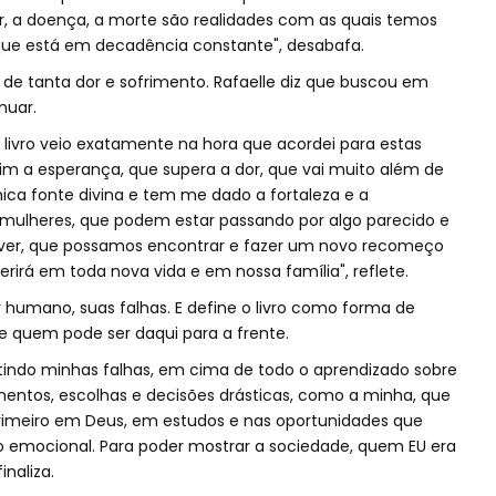
or, a doença, a morte são realidades com as quais temos
ue está em decadência constante", desabafa.
is de tanta dor e sofrimento. Rafaelle diz que buscou em
nuar.
e livro veio exatamente na hora que acordei para estas
m a esperança, que supera a dor, que vai muito além de
ica fonte divina e tem me dado a fortaleza e a
s mulheres, que podem estar passando por algo parecido e
ver, que possamos encontrar e fazer um novo recomeço
erirá em toda nova vida e em nossa família", reflete.
 humano, suas falhas. E define o livro como forma de
e quem pode ser daqui para a frente.
do minhas falhas, em cima de todo o aprendizado sobre
ntos, escolhas e decisões drásticas, como a minha, que
rimeiro em Deus, em estudos e nas oportunidades que
io emocional. Para poder mostrar a sociedade, quem EU era
inaliza.