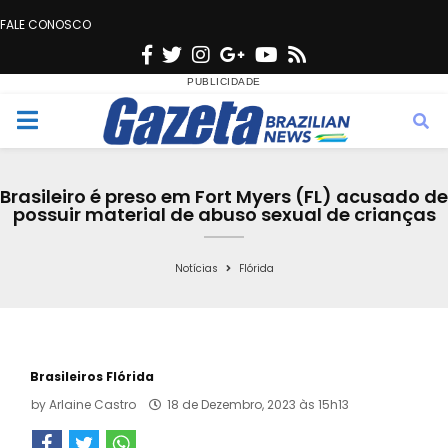
FALE CONOSCO
F
T
I
G
Y
R
a
w
n
o
o
s
c
i
s
o
u
s
M
e
t
t
g
t
e
b
t
a
l
u
Brasileiro é preso em Fort Myers (FL) acusado de
o
e
g
e
b
possuir material de abuso sexual de crianças
n
o
r
r
e
k
a
Notícias
Flórida
u
m
Brasileiros Flórida
by
Arlaine Castro
18 de Dezembro, 2023 às 15h13