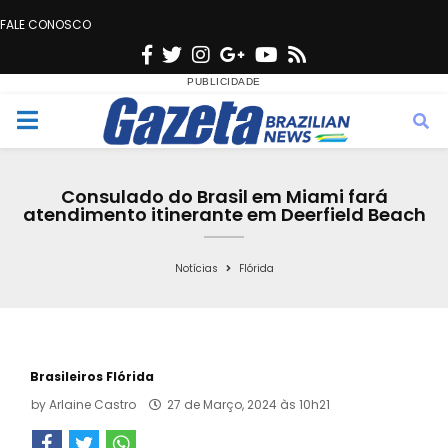
FALE CONOSCO
F
T
I
G
Y
R
a
w
n
o
o
s
c
i
s
o
u
s
M
e
t
t
g
t
e
b
t
a
l
u
Consulado do Brasil em Miami fará
o
e
g
e
b
atendimento itinerante em Deerfield Beach
n
o
r
r
e
k
a
Notícias
Flórida
u
m
Brasileiros Flórida
by
Arlaine Castro
27 de Março, 2024 às 10h21