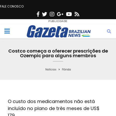
FALE CONOSCO
F
T
I
G
Y
R
a
w
n
o
o
s
c
i
s
o
u
s
M
e
t
t
g
t
e
b
t
a
l
u
Costco começa a oferecer prescrições de
o
e
g
e
b
Ozempic para alguns membros
n
o
r
r
e
k
a
Notícias
Flórida
u
m
O custo dos medicamentos não está
incluído no plano de três meses de US$
179.