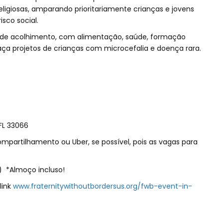
religiosas, amparando prioritariamente crianças e jovens
sco social.
s de acolhimento, com alimentação, saúde, formação
raça projetos de crianças com microcefalia e doença rara.
FL 33066
ompartilhamento ou Uber, se possível, pois as vagas para
) *Almoço incluso!
link
www.fraternitywithoutbordersus.org/fwb-event-in-