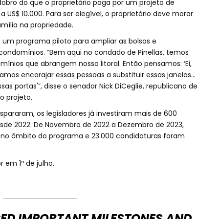
dobro do que o proprietário paga por um projeto de
a US$ 10.000. Para ser elegível, o proprietário deve morar
mília na propriedade.
 um programa piloto para ampliar as bolsas e
e condomínios. “Bem aqui no condado de Pinellas, temos
ínios que abrangem nosso litoral. Então pensamos: ‘Ei,
os encorajar essas pessoas a substituir essas janelas...
ssas portas'”, disse o senador Nick DiCeglie, republicano de
o projeto.
spararam, os legisladores já investiram mais de 600
esde 2022. De Novembro de 2022 a Dezembro de 2023,
 no âmbito do programa e 23.000 candidaturas foram
em 1º de julho.
ED IMPORTANT MILESTONES AND