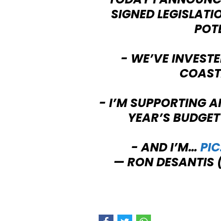
SIGNED LEGISLATI
POTE
- WE’VE INVESTE
COAST
- I’M SUPPORTING A
YEAR’S BUDGE
- AND I’M…
PI
— RON DESANTIS