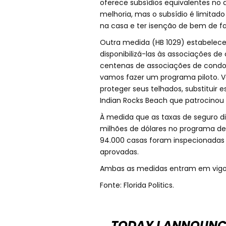
oferece subsídios equivalentes no 
melhoria, mas o subsídio é limitado 
na casa e ter isenção de bem de fa
Outra medida (HB 1029) estabelece
disponibilizá-las às associações d
centenas de associações de condom
vamos fazer um programa piloto. Vam
proteger seus telhados, substituir e
Indian Rocks Beach que patrocinou 
À medida que as taxas de seguro di
milhões de dólares no programa d
94.000 casas foram inspecionadas
aprovadas.
Ambas as medidas entram em vigor 
Fonte: Florida Politics.
TODAY I ANNOUNC