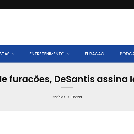
STAS
ENTRETENIMENTO
FURACÃO
PODC
furacões, DeSantis assina le
Notícias
Flórida