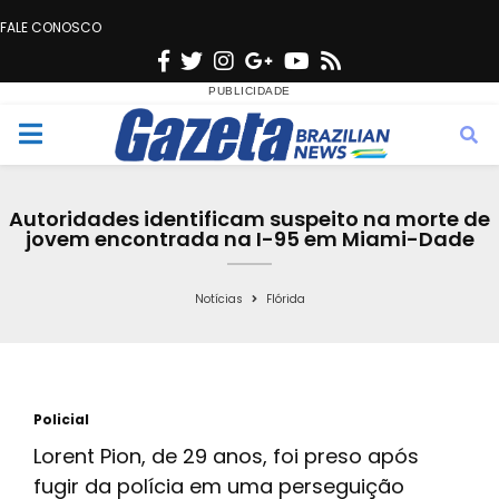
FALE CONOSCO
F
T
I
G
Y
R
a
w
n
o
o
s
c
i
s
o
u
s
M
e
t
t
g
t
e
b
t
a
l
u
Autoridades identificam suspeito na morte de
o
e
g
e
b
jovem encontrada na I-95 em Miami-Dade
n
o
r
r
e
k
a
Notícias
Flórida
u
m
Policial
Lorent Pion, de 29 anos, foi preso após
fugir da polícia em uma perseguição